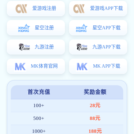
首页
体育头条
正文
在NBA季后赛的舞台上，失误往往是决定比赛胜负的重要因
素之一。最近揭晓的季后赛失误榜前八名中，詹姆斯·哈登以
独自一人的姿态占据了榜首，而其余四冠球员则依次排在其
后。这一现象引发了人们对于哈登表现的热议，同时也让我
们重新审视这些顶尖球员在关键时刻的决策与执行能力。本
文将从失误数据分析、哈登的季后赛表现、其他四冠球员对
比以及球队战绩影响等四个方面，对这一话题进行深入探
讨。
1、失误数据分析
首先，我们来看看失误榜前八名的数据情况。哈登本赛季季
后赛的失误次数高达数十次，成为了失误王。他在场上的运
球和传球决策虽然充满创意，但也常常导致不必要的丢球。