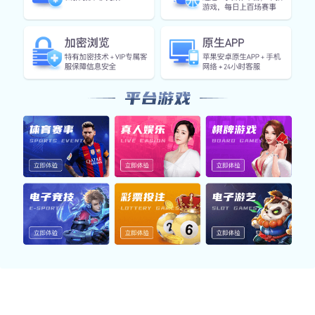
注。在得分方面，他依旧保持着高效输出，能够为球队创造
得分机会。此外，他在组织进攻时展现出的视野和传球能
力，让他仍然是队伍中的核心人物。
然而，季后赛特殊性使得每一次失误都可能转化为致命伤。
尤其是在关键比赛中，哈登的一些选择显得格外重要。有时
候，他过于追求个人突破，忽略了团队配合，使得整个攻势
受到阻碍。
再者，在防守端，虽然哈登付出了努力，但相较于他所承担
的进攻责任，其防守效率依然存在不足之处。这一点也反映
出即便是顶级球星，在压力面前同样会出现短板和问题。
3、其他四冠球员对比
谈到季后赛中的另一批明星级别运动员，我们不得不提到那
些曾经获得过四冠荣誉的大牌选手。在此名单中，他们虽然