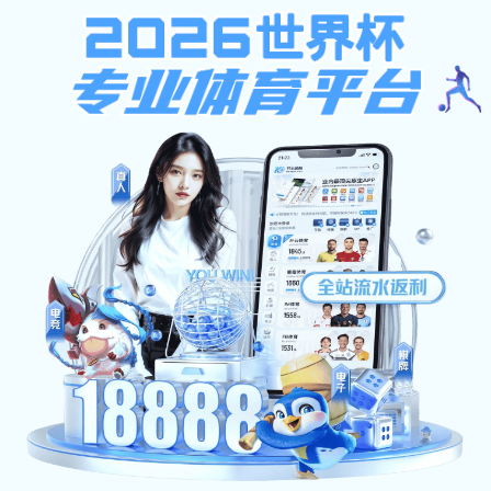
注册入口
OB体育在线登录官网
· 体
育观看更便捷
连接你的赛事视野，打造球迷专属的数字主场。
ob体育在
线登录官网网页版
提供多终端支持、高清视频、 实时比分
与赛事推荐，让你随时随地畅享体育内容。
网页端入口