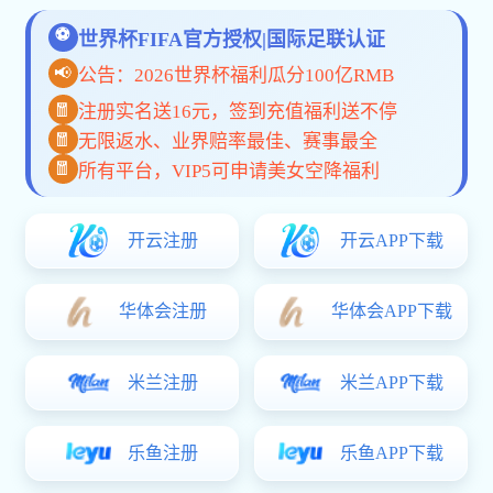
下载APP
ob体育在线登录官网公司简介
ob体育在线登录官网
是一家面向全球市场的综合体育赛事直
播与数据服务平台，专注于为体育迷打造高品质的数字化观
赛体验。我们整合
高清赛事直播、数据分析、多终端同步
等
核心功能，为用户提供一站式的ob体育在线登录(中国)有限
公司官网服务。
平台通过多项国际安全认证，系统架构稳定高效，全面适配