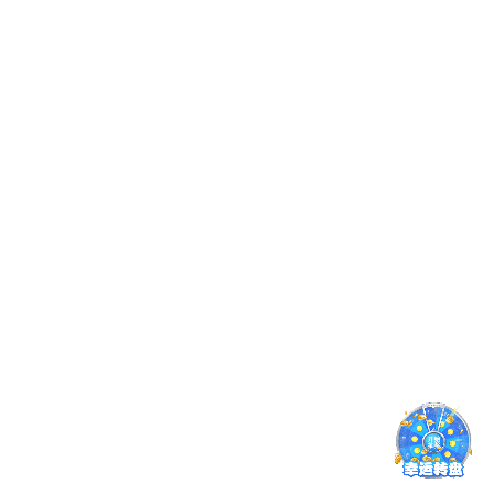
身份验证
网络防护
多因子登录、行为识
WAF规则、异常流量识
别、设备绑定
别、服务稳定性保障
安全核心
数据加密
行为审计
字段加密、权限分级、
关键操作日志、行为追
存储隔离
踪、风险溯源支持