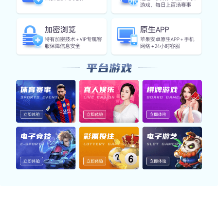
用户带来高效、流畅的体验。
体育App
聚合热门体育赛事，覆盖足球、篮球、电竞等领域，提供数
据查询、直播内容与资讯提醒，助您快速掌握赛场动向。