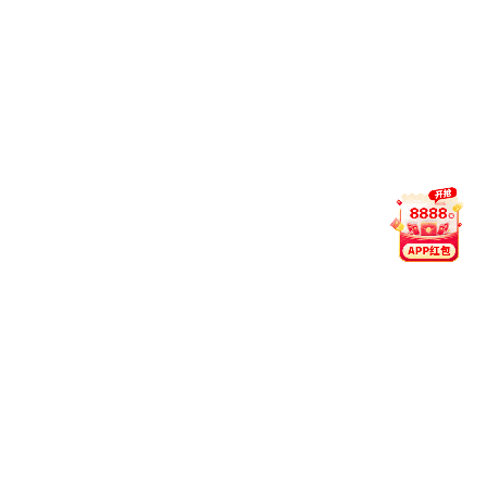
查设备兼容性。
6
如何联系客服？支持哪些语言？
我们提供 7×24 小时在线服务，支持中文、英文、马来语
三语交流。您可通过官网 Live Chat、Telegram 或
WhatsApp 快速联系人工客服。
用户评分
4.9 / 5.0
200 万+ 次下载