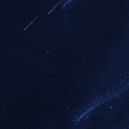
然而，并非所有球员都选择
业生涯目标的不懈追求。这
2、姆巴佩康复
姆巴佩作为当前世界足坛最
希望能够尽快重返赛场。因
康复训练不仅仅是身体上的
安，而通过系统性的康复计
态。
对于球队而言，姆巴佩的健
提升整个团队在联赛和欧冠
3、对球队整体