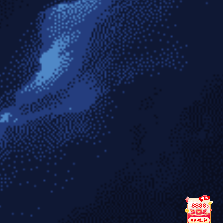
核心成员如姆巴佩积极参与训
入于即将到来的挑战。
引发其他人的思考与反省。这
从而推动整个团队向前发展。
带来的技术特点和比赛经验，
定基础。
。若能顺利克服目前面临的一
能及时归队，将进一步增强阵
才能在各种挑战面前立于不败
未来打下了坚实基础。