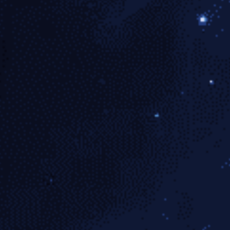
皇马一线队作为一个整体，
练时，会极大地激励其他队
此外，在一个充满竞争压力
种示范效应让更多年轻球员
同时，如果姆巴佩能够迅速
将成为其他年轻小将学习和
4、未来展望：
随着赛季推进，各支球队之
些困难，包括伤病问题及人
容深度，让教练可以制定更
此外，对于皇马会而言，不
之地。从这次放假事件以及