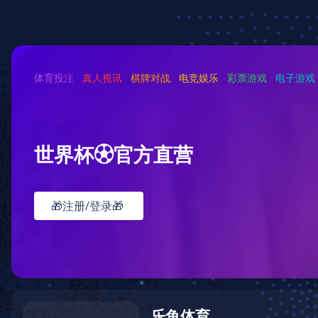
OB体育
连接你的赛事视野，打造