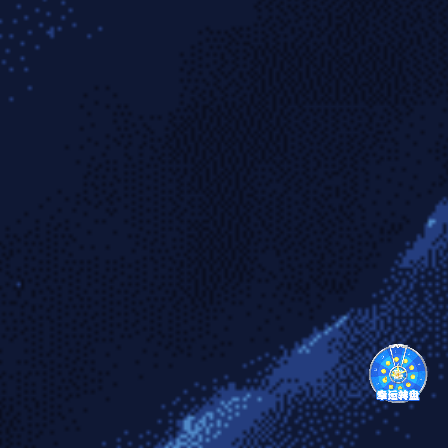
练，这表明了他们对于自己职
因素之一。
了一段时间的伤病后，他迫切
务。
运动员往往会感到焦虑和不
次受伤，提高归队后的竞技状
马带来强大的进攻火力，从而
了他的责任感与使命感。