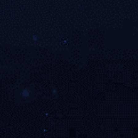
将
阴阳合同风波，探讨其可能平息...
练
直以来都是备受关注的焦点。今...
联系我们
快速导航
海省西宁市城西区五四西路38号
App下载
关于我们
upport@dnc2beat.com
隐私政策
用户协议