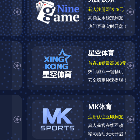
替但面临挑战