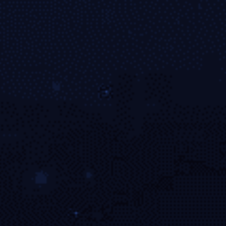
聚荷兰，重点考察阿贾克斯的新星...
红军
的防守问题引起了广泛关注。蓝...
黎
进西班牙教练恩里克的消息引发...
联系我们
快速导航
海省西宁市城西区五四西路38号
App下载