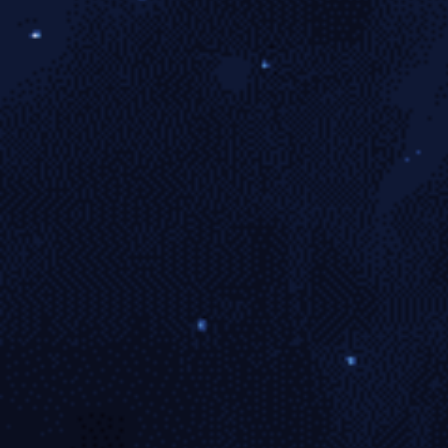
上一篇
奥莱报称河床今夏欲引进阿尔马
你可能感兴趣的内容
伦德博格期待向敌对大学的追梦
在当今竞争激烈的高等教育环境中，伦
2026-08-04
巴萨阿森纳切尔西球探齐聚考察