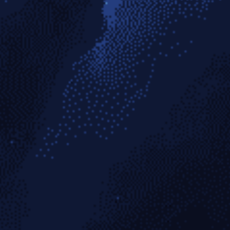
理想。因此，在整个过程中如何平衡短期目标与长期发展的关系
如伤病、状态波动等，都可能影响到新阵容建设。因此，无论是
迎接接下来的挑战，并努力保持竞争力，实现良好发展。
盟皇家马德里的消息无疑给国际米兰带来了压力，而他们迫切需
个不错的人选，但实际操作过程中仍存在诸多挑战，包括财政限
策略。
想保持持续竞争力，就必须不断优化阵容，同时妥善处理各种突
足，并为未来发展奠定坚实基础，实现更高目标。