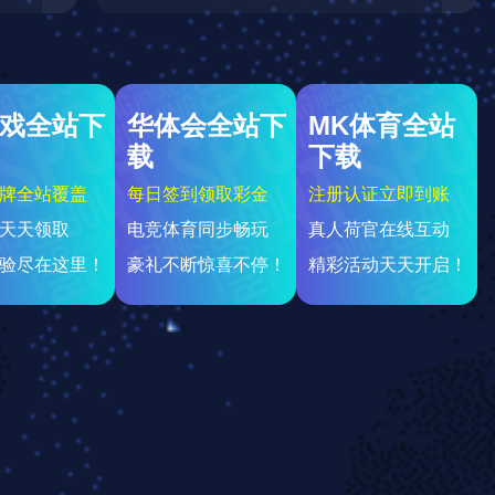
。作为国际米兰的重要球员，
为此，国米也开始积极寻找替
少挑战。本文将从四个方面详
未来展望与潜在挑战。
备强大的攻防能力，还能率先
趣浮出水面，邓弗里斯面临着
，在这样的豪门效力都是一种
成为他实现更高目标的重要契