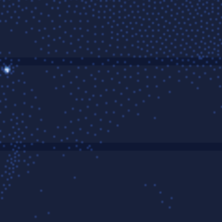
盟皇马在望国米欲引帕莱斯特拉接
2026-06-10 13:44
阅读 30 次