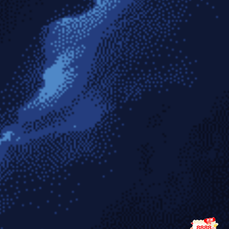
联赛中，他展现出了极佳的控
也展示了一定程度上的防守能
签下他，但却面临来自其他俱
延误签约时间。
他能否迅速融入球队也是一个
层必须认真考虑的问题。
补这一空缺。同时，他们还需
。
间去磨合，而这对于志在争夺