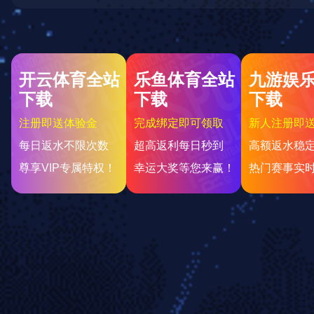
首页
体育头条
正
近日，关于邓弗里斯加盟皇
邓弗里斯在球队中的表现一
代者，其中帕莱斯特拉成为
细分析邓弗里斯即将加盟皇
1、邓弗里斯转
邓弗里斯自加盟国际米兰以
参与到球队的进攻中，使得
新的职业选择。
皇家马德里作为世界足坛最
荣誉。因此，邓弗里斯若能
机。