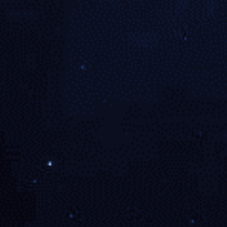
近期，巴萨、阿森纳和切尔西的球探齐
2026-06-06
蓝军英超连续14轮丢球创纪录
在英超联赛的激烈竞争中，蓝军和红军
2026-07-02
曼联曾考虑引进恩里克但他与巴
在近期的足球转会市场上，曼联考虑引
2026-06-25
ob体育在线登录官网
ob体育在线登录官网官方网站
青