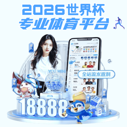
注册入口
OB体育在线登录官网
· 体
育观看更便捷
连接你的赛事视野，打造球迷专属的数字主场。
ob体育在
线登录官网网页版
提供多终端支持、高清视频、 实时比分
与赛事推荐，让你随时随地畅享体育内容。
网页端入口