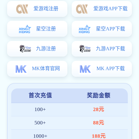
首页
体育头条
正文
骑士队在NBA季后赛历史上留下了众多辉煌的瞬间，而其中
最为引人注目的，便是詹姆斯与米切尔在单场得分榜上创造
的传奇时刻。二人合力包揽了骑士队季后赛单场得分榜前16
名，展现出无与伦比的篮球天赋和竞争精神。本文将从四个
方面深入探讨这一现象：首先是詹姆斯和米切尔的个人成
就；接着分析他们的比赛风格及其对球队的影响；然后讨论
这两位球星如何激励年轻球员，最后总结骑士队在季后赛中
的独特地位。这些内容将展现骑士队在NBA季后赛历史上的
重要性，以及詹姆斯与米切尔作为杰出代表所带来的深远影
响。
1、詹姆斯与米切尔的个人成就
勒布朗·詹姆斯被认为是NBA历史上最伟大的球员之一，其职