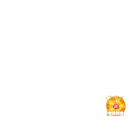
影响。他们不仅提高了自身的数据表现，更是激活了周围其
他球员，让整个团队形成良性的竞争氛围。这也是为何他们
能共同占据骑士队季后赛单场得分榜前列的重要原因之一。
3、激励年轻球员成长
詹姆斯与米切尔作为当前NBA最具影响力的人物之一，他们
所展现出来的不懈努力与拼搏精神，无疑会激励许多年轻球
员追求卓越。在训练场上以及比赛中，他们始终保持高昂斗
志，以身作则，从而树立起良好的榜样。同时，他们也乐于
分享经验，为新生代提供指导，这种传承关系将有助于培养
更多优秀人才。
特别是在詹姆斯退役后的时代，他所打下的基础依然可以通
过这些年轻球员延续下去。而米切尔作为新的领军人物，将
把这种精神发扬光大，通过自身不断努力，让更多希望进入