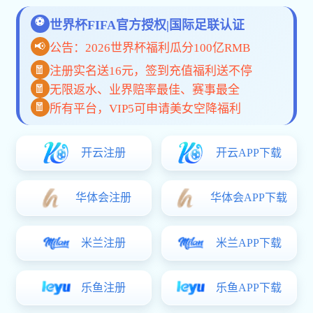
下载APP
骑士队季后赛单场得分榜前16名全被詹
姆斯与米切尔包揽的传奇时刻
2026-07-01 13:36
阅读 40 次